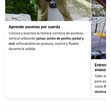
Aprende ascenso por cuerda
Conoce y practica la técnica correcta de ascenso
vertical utilizando
jumar, arnés de pecho, pedal y
crol
, enfocándote en postura, control y fluidez
durante la subida.
Entrenam
avanzad
Taller enf
para avent
como
Pozo
técnica
, f