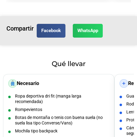
Compartir
Facebook
WhatsApp
Qué llevar
＋
Necesario
Rec
Ropa deportiva dri fit (manga larga
Guant
recomendada)
Rodil
Rompevientos
Lente
Botas de montaña o tenis con buena suela (no
Prote
suela lisa tipo Converse/Vans)
Cámar
Mochila tipo backpack
segur